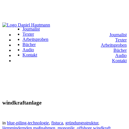
Journalist
Texter
Journalist
Arbeitsproben
Texter
Bücher
Arbeitsproben
Audio
Bücher
Kontakt
Audio
Kontakt
windkraftanlage
in
blue-piling-technologie
,
fistuca
,
gründungsstruktur
,
lärmmindernden maßnahmen
,
monopile
,
offshore windkraft
,