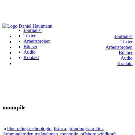
Journalist
Texter
Journalist
Arbeitsproben
Texter
Bücher
Arbeitsproben
Audio
Bücher
Kontakt
Audio
Kontakt
monopile
in
blue-piling-technologie
,
fistuca
,
gründungsstruktur
,
lärmmindernden maßnahmen
,
monopile
,
offshore windkraft
,