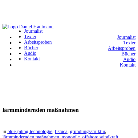
Journalist
Texter
Journalist
Arbeitsproben
Texter
Bücher
Arbeitsproben
Audio
Bücher
Kontakt
Audio
Kontakt
lärmmindernden maßnahmen
in
blue-piling-technologie
,
fistuca
,
gründungsstruktur
,
lärmmindernden maßnahmen
,
monopile
,
offshore windkraft
,