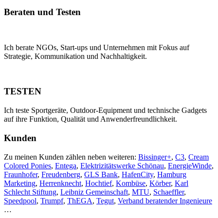
Beraten und Testen
Ich berate NGOs, Start-ups und Unternehmen mit Fokus auf
Strategie, Kommunikation und Nachhaltigkeit.
TESTEN
Ich teste Sportgeräte, Outdoor-Equipment und technische Gadgets
auf ihre Funktion, Qualität und Anwenderfreundlichkeit.
Kunden
Zu meinen Kunden zählen neben weiteren:
Bissinger+
,
C3
,
Cream
Colored Ponies
,
Entega
,
Elektrizitätswerke Schönau
,
EnergieWinde
,
Fraunhofer
,
Freudenberg
,
GLS Bank
,
HafenCity
,
Hamburg
Marketing
,
Herrenknecht
,
Hochtief
,
Kombüse
,
Körber
,
Karl
Schlecht Stiftung
,
Leibniz Gemeinschaft
,
MTU
,
Schaeffler
,
Speedpool
,
Trumpf
,
ThEGA
,
Tegut
,
Verband beratender Ingenieure
…