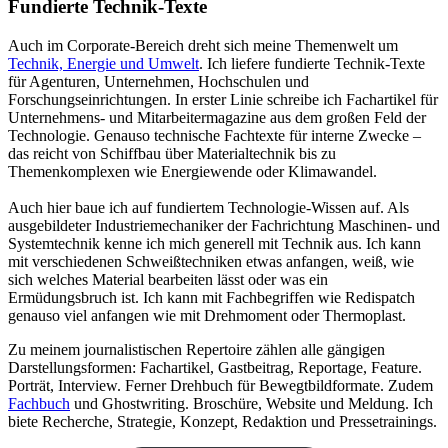
Fundierte Technik-Texte
Auch im Corporate-Bereich dreht sich meine Themenwelt um
Technik, Energie und Umwelt
. Ich liefere fundierte Technik-Texte
für Agenturen, Unternehmen, Hochschulen und
Forschungseinrichtungen. In erster Linie schreibe ich Fachartikel für
Unternehmens- und Mitarbeitermagazine aus dem großen Feld der
Technologie. Genauso technische Fachtexte für interne Zwecke –
das reicht von Schiffbau über Materialtechnik bis zu
Themenkomplexen wie Energiewende oder Klimawandel.
Auch hier baue ich auf fundiertem Technologie-Wissen auf. Als
ausgebildeter Industriemechaniker der Fachrichtung Maschinen- und
Systemtechnik kenne ich mich generell mit Technik aus. Ich kann
mit verschiedenen Schweißtechniken etwas anfangen, weiß, wie
sich welches Material bearbeiten lässt oder was ein
Ermüdungsbruch ist. Ich kann mit Fachbegriffen wie Redispatch
genauso viel anfangen wie mit Drehmoment oder Thermoplast.
Zu meinem journalistischen Repertoire zählen alle gängigen
Darstellungsformen: Fachartikel, Gastbeitrag, Reportage, Feature.
Porträt, Interview. Ferner Drehbuch für Bewegtbildformate. Zudem
Fachbuch
und Ghostwriting. Broschüre, Website und Meldung. Ich
biete Recherche, Strategie, Konzept, Redaktion und Pressetrainings.