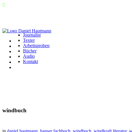
Journalist
Texter
Arbeitsproben
Bücher
Audio
Kontakt
windbuch
in
daniel hautmann
,
hanser fachbuch
,
windbuch
,
windkraft literatur
,
w