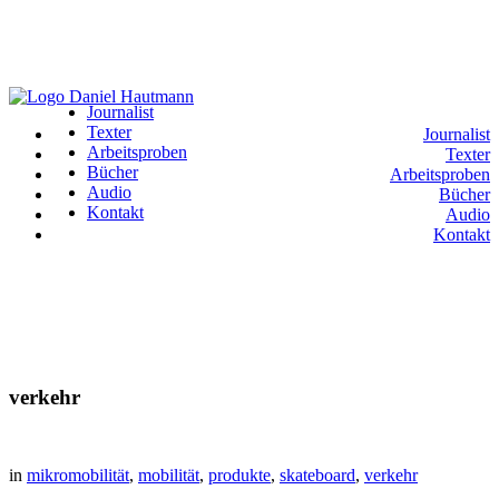
Journalist
Texter
Journalist
Arbeitsproben
Texter
Bücher
Arbeitsproben
Audio
Bücher
Kontakt
Audio
Kontakt
verkehr
in
mikromobilität
,
mobilität
,
produkte
,
skateboard
,
verkehr