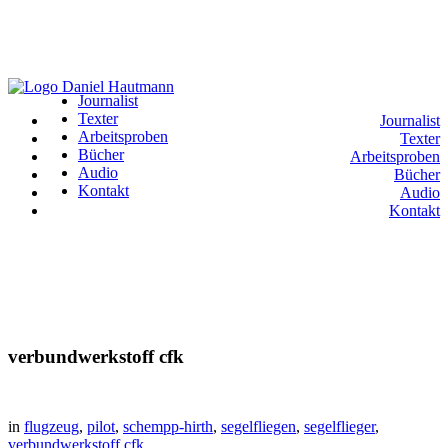
Journalist
Texter
Journalist
Arbeitsproben
Texter
Bücher
Arbeitsproben
Audio
Bücher
Kontakt
Audio
Kontakt
verbundwerkstoff cfk
in
flugzeug
,
pilot
,
schempp-hirth
,
segelfliegen
,
segelflieger
,
verbundwerkstoff cfk