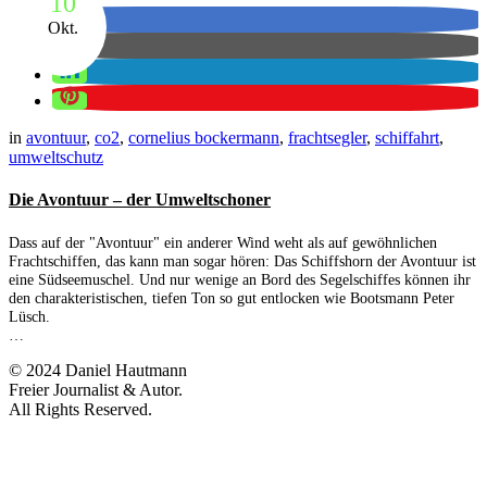
10
Okt.
in
avontuur
,
co2
,
cornelius bockermann
,
frachtsegler
,
schiffahrt
,
umweltschutz
Die Avontuur – der Umweltschoner
Dass auf der "Avontuur" ein anderer Wind weht als auf gewöhnlichen
Frachtschiffen, das kann man sogar hören: Das Schiffshorn der Avontuur ist
eine Südseemuschel. Und nur wenige an Bord des Segelschiffes können ihr
den charakteristischen, tiefen Ton so gut entlocken wie Bootsmann Peter
Lüsch.
…
© 2024 Daniel Hautmann
Freier Journalist & Autor.
All Rights Reserved.