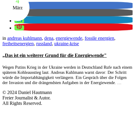
4
März
in
andreas kuhlmann
,
dena
,
energiewende
,
fossile energien
,
freiheitsenergien
,
russland
,
ukraine-krise
„Das ist ein weiterer Grund für die Energiewende"
Wegen Putins Krieg in der Ukraine werden in Deutschland Rufe nach einem
späteren Kohleausstieg laut. Andreas Kuhlmann warnt davor: Der Schritt
würde die Importabhängigkeit verlängern. Ein Gespräch über die Folgen
der Invasion und die drängendsten Aufgaben in der Energiewende. …
© 2024 Daniel Hautmann
Freier Journalist & Autor.
All Rights Reserved.