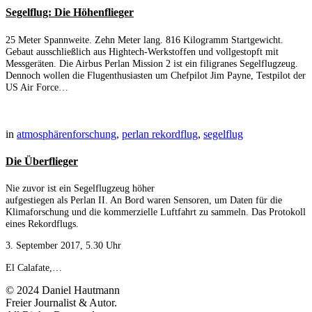
Segelflug: Die Höhenflieger
25 Meter Spannweite. Zehn Meter lang. 816 Kilogramm Startgewicht.
Gebaut ausschließlich aus Hightech-Werkstoffen und vollgestopft mit
Messgeräten. Die Airbus Perlan Mission 2 ist ein filigranes Segelflugzeug.
Dennoch wollen die Flugenthusiasten um Chefpilot Jim Payne, Testpilot der
US Air Force…
in
atmosphärenforschung
,
perlan rekordflug
,
segelflug
Die Überflieger
Nie zuvor ist ein Segelflugzeug höher
aufgestiegen als Perlan II. An Bord waren Sensoren, um Daten für die
Klimaforschung und die kommerzielle Luftfahrt zu sammeln. Das Protokoll
eines Rekordflugs.
3. September 2017, 5.30 Uhr
El Calafate,…
© 2024 Daniel Hautmann
Freier Journalist & Autor.