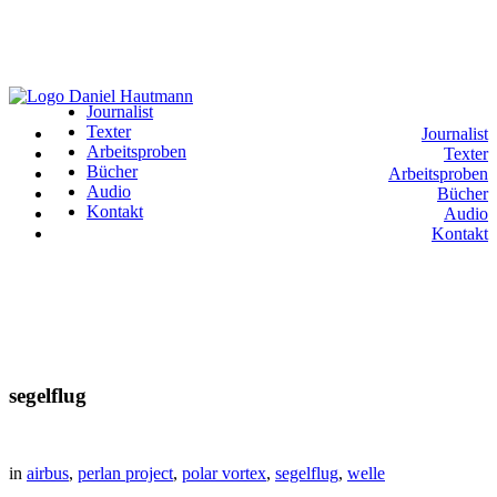
Journalist
Texter
Journalist
Arbeitsproben
Texter
Bücher
Arbeitsproben
Audio
Bücher
Kontakt
Audio
Kontakt
segelflug
in
airbus
,
perlan project
,
polar vortex
,
segelflug
,
welle