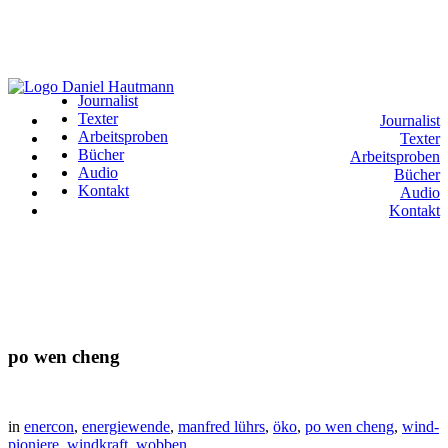
Journalist
Texter
Journalist
Arbeitsproben
Texter
Bücher
Arbeitsproben
Audio
Bücher
Kontakt
Audio
Kontakt
po wen cheng
in
enercon
,
energiewende
,
manfred lührs
,
öko
,
po wen cheng
,
wind-
pioniere
,
windkraft
,
wobben