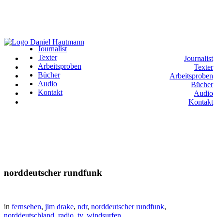
Journalist
Texter
Journalist
Arbeitsproben
Texter
Bücher
Arbeitsproben
Audio
Bücher
Kontakt
Audio
Kontakt
norddeutscher rundfunk
in
fernsehen
,
jim drake
,
ndr
,
norddeutscher rundfunk
,
norddeutschland
,
radio
,
tv
,
windsurfen