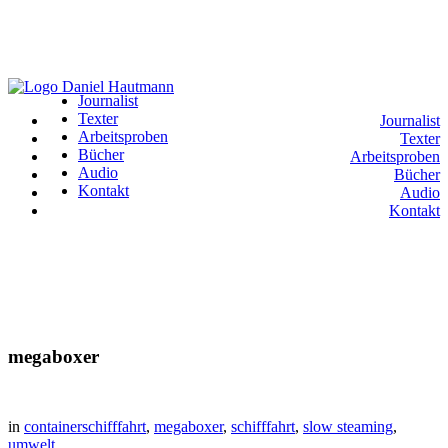
Journalist
Texter
Journalist
Arbeitsproben
Texter
Bücher
Arbeitsproben
Audio
Bücher
Kontakt
Audio
Kontakt
megaboxer
in
containerschifffahrt
,
megaboxer
,
schifffahrt
,
slow steaming
,
umwelt