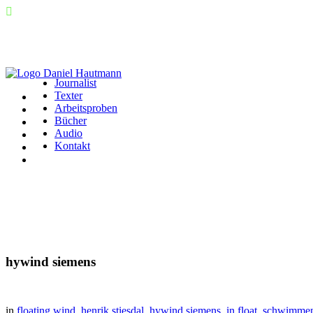
Journalist
Texter
Arbeitsproben
Bücher
Audio
Kontakt
hywind siemens
in
floating wind
,
henrik stiesdal
,
hywind siemens
,
in float
,
schwimmen