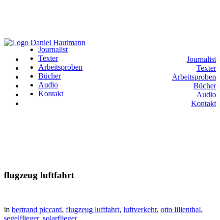
Journalist
Texter
Journalist
Arbeitsproben
Texter
Bücher
Arbeitsproben
Audio
Bücher
Kontakt
Audio
Kontakt
flugzeug luftfahrt
in
bertrand piccard
,
flugzeug luftfahrt
,
luftverkehr
,
otto lilienthal
,
segelflieger
,
solarflieger