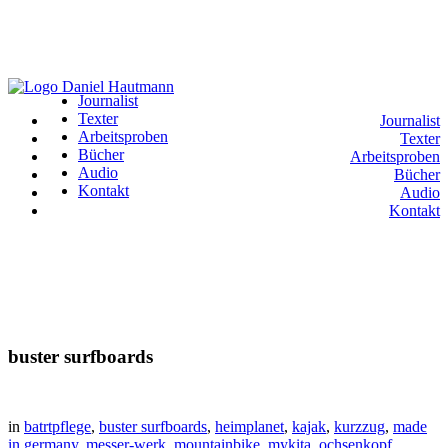
Journalist
Texter
Journalist
Arbeitsproben
Texter
Bücher
Arbeitsproben
Audio
Bücher
Kontakt
Audio
Kontakt
buster surfboards
in
batrtpflege
,
buster surfboards
,
heimplanet
,
kajak
,
kurzzug
,
made
in germany
,
messer-werk
,
mountainbike
,
mykita
,
ochsenkopf
,