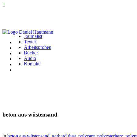
Journalist
Texter
Arbeitsproben
Bücher
Audio
Kontakt
beton aus wüstensand
in
beton aus wüstensand
,
gerhard dust
,
polycare
,
polyesterharz
,
polym