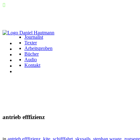
Journalist
Texter
Arbeitsproben
Bücher
Audio
Kontakt
antrieb efffizienz
in
antrieb efffizienz
,
kite
,
schifffahrt
,
skysails
,
stephan wrage
,
zugsege